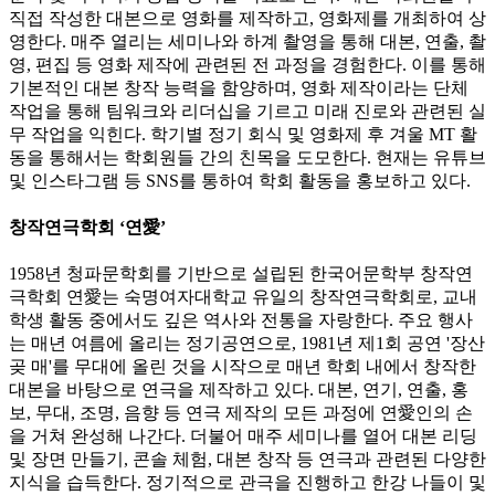
직접 작성한 대본으로 영화를 제작하고, 영화제를 개최하여 상
영한다. 매주 열리는 세미나와 하계 촬영을 통해 대본, 연출, 촬
영, 편집 등 영화 제작에 관련된 전 과정을 경험한다. 이를 통해
기본적인 대본 창작 능력을 함양하며, 영화 제작이라는 단체
작업을 통해 팀워크와 리더십을 기르고 미래 진로와 관련된 실
무 작업을 익힌다. 학기별 정기 회식 및 영화제 후 겨울 MT 활
동을 통해서는 학회원들 간의 친목을 도모한다. 현재는 유튜브
및 인스타그램 등 SNS를 통하여 학회 활동을 홍보하고 있다.
창작연극학회 ‘연愛’
1958년 청파문학회를 기반으로 설립된 한국어문학부 창작연
극학회 연愛는 숙명여자대학교 유일의 창작연극학회로, 교내
학생 활동 중에서도 깊은 역사와 전통을 자랑한다. 주요 행사
는 매년 여름에 올리는 정기공연으로, 1981년 제1회 공연 '장산
곶 매'를 무대에 올린 것을 시작으로 매년 학회 내에서 창작한
대본을 바탕으로 연극을 제작하고 있다. 대본, 연기, 연출, 홍
보, 무대, 조명, 음향 등 연극 제작의 모든 과정에 연愛인의 손
을 거쳐 완성해 나간다. 더불어 매주 세미나를 열어 대본 리딩
및 장면 만들기, 콘솔 체험, 대본 창작 등 연극과 관련된 다양한
지식을 습득한다. 정기적으로 관극을 진행하고 한강 나들이 및