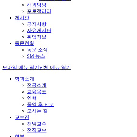
해외탐방
포토갤러리
게시판
공지사항
자유게시판
취업정보
동문현황
동문 소식
SM 뉴스
모바일 메뉴 열기
전체 메뉴 열기
학과소개
전공소개
교육목표
연혁
졸업 후 진로
오시는 길
교수진
전임교수
전직교수
학부