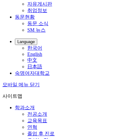
자유게시판
취업정보
동문현황
동문 소식
SM 뉴스
Language
한국어
English
中文
日本語
숙명여자대학교
모바일 메뉴 닫기
사이트맵
학과소개
전공소개
교육목표
연혁
졸업 후 진로