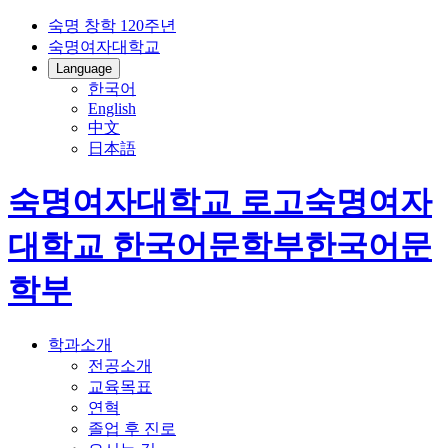
숙명 창학 120주년
숙명여자대학교
Language
한국어
English
中文
日本語
숙명여자대학교 로고
숙명여자
대학교
한국어문학부
한국어문
학부
학과소개
전공소개
교육목표
연혁
졸업 후 진로