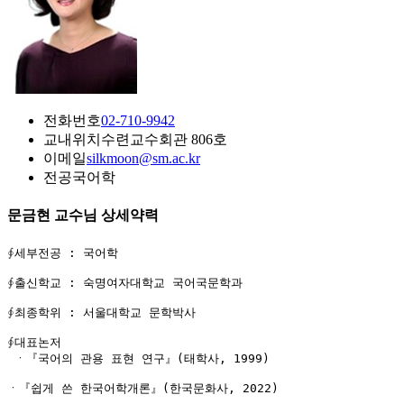
전화번호
02-710-9942
교내위치
수련교수회관 806호
이메일
silkmoon@sm.ac.kr
전공
국어학
문금현 교수님 상세약력
∮세부전공 : 국어학

∮출신학교 : 숙명여자대학교 국어국문학과

∮최종학위 : 서울대학교 문학박사

∮대표논저 

 ㆍ『국어의 관용 표현 연구』(태학사, 1999)

ㆍ『쉽게 쓴 한국어학개론』(한국문화사, 2022)
