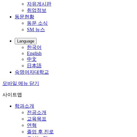
자유게시판
취업정보
동문현황
동문 소식
SM 뉴스
Language
한국어
English
中文
日本語
숙명여자대학교
모바일 메뉴 닫기
사이트맵
학과소개
전공소개
교육목표
연혁
졸업 후 진로