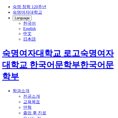
숙명 창학 120주년
숙명여자대학교
Language
한국어
English
中文
日本語
숙명여자대학교 로고
숙명여자
대학교
한국어문학부
한국어문
학부
학과소개
전공소개
교육목표
연혁
졸업 후 진로