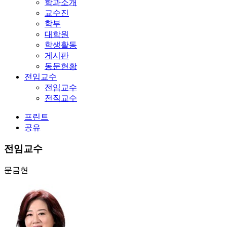
학과소개
교수진
학부
대학원
학생활동
게시판
동문현황
전임교수
전임교수
전직교수
프린트
공유
전임교수
문금현