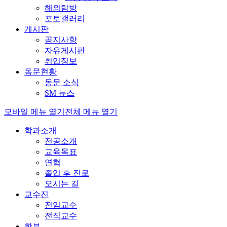
해외탐방
포토갤러리
게시판
공지사항
자유게시판
취업정보
동문현황
동문 소식
SM 뉴스
모바일 메뉴 열기
전체 메뉴 열기
학과소개
전공소개
교육목표
연혁
졸업 후 진로
오시는 길
교수진
전임교수
전직교수
학부