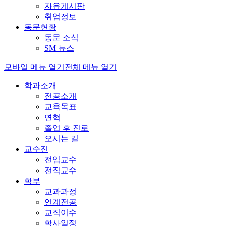
자유게시판
취업정보
동문현황
동문 소식
SM 뉴스
모바일 메뉴 열기
전체 메뉴 열기
학과소개
전공소개
교육목표
연혁
졸업 후 진로
오시는 길
교수진
전임교수
전직교수
학부
교과과정
연계전공
교직이수
학사일정