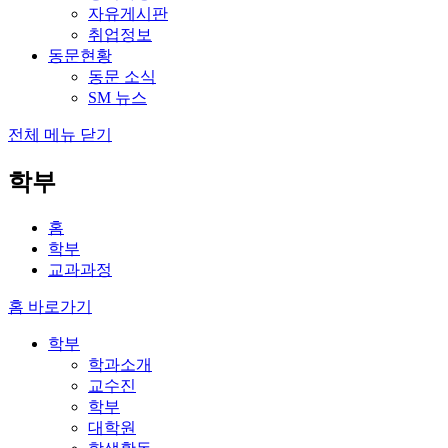
자유게시판
취업정보
동문현황
동문 소식
SM 뉴스
전체 메뉴 닫기
학부
홈
학부
교과과정
홈 바로가기
학부
학과소개
교수진
학부
대학원