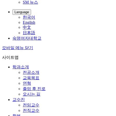
SM 뉴스
Language
한국어
English
中文
日本語
숙명여자대학교
모바일 메뉴 닫기
사이트맵
학과소개
전공소개
교육목표
연혁
졸업 후 진로
오시는 길
교수진
전임교수
전직교수
학부