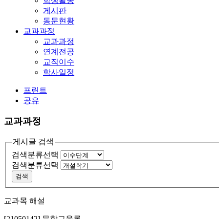
학생활동
게시판
동문현황
교과과정
교과과정
연계전공
교직이수
학사일정
프린트
공유
교과과정
게시글 검색
검색분류선택
검색분류선택
검색
교과목 해설
[21050142] 문학교육론