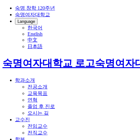
숙명 창학 120주년
숙명여자대학교
Language
한국어
English
中文
日本語
숙명여자대학교 로고
숙명여자
학과소개
전공소개
교육목표
연혁
졸업 후 진로
오시는 길
교수진
전임교수
전직교수
학부