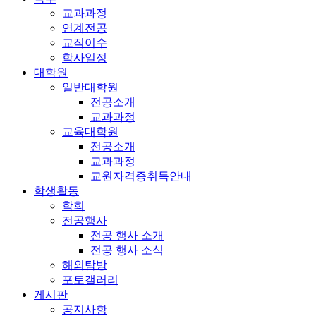
교과과정
연계전공
교직이수
학사일정
대학원
일반대학원
전공소개
교과과정
교육대학원
전공소개
교과과정
교원자격증취득안내
학생활동
학회
전공행사
전공 행사 소개
전공 행사 소식
해외탐방
포토갤러리
게시판
공지사항