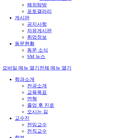
해외탐방
포토갤러리
게시판
공지사항
자유게시판
취업정보
동문현황
동문 소식
SM 뉴스
모바일 메뉴 열기
전체 메뉴 열기
학과소개
전공소개
교육목표
연혁
졸업 후 진로
오시는 길
교수진
전임교수
전직교수
학부