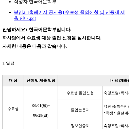
작성자
한국어문학부
붙임2. [홈페이지 공지용] 수료생 졸업신청 및 인증제 제
출 안내.pdf
안녕하세요? 한국어문학부입니다.
학사팀에서 수료생 대상 졸업 신청을 실시합니다.
자세한 내용은 다음과 같습니다.
1.
일 정
대 상
신청 및 제출
일정
내 용 (제출
수료생
졸업신청
숙명포털>학사
06/01(월)~
*1전공/복수전
수료생
졸업논문제
*학생자율설계
06/29(월)
정보인증제
숙명포털>학사