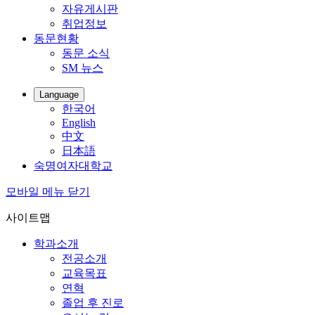
자유게시판
취업정보
동문현황
동문 소식
SM 뉴스
Language
한국어
English
中文
日本語
숙명여자대학교
모바일 메뉴 닫기
사이트맵
학과소개
전공소개
교육목표
연혁
졸업 후 진로