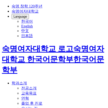
숙명 창학 120주년
숙명여자대학교
Language
한국어
English
中文
日本語
숙명여자대학교 로고
숙명여자
대학교
한국어문학부
한국어문
학부
학과소개
전공소개
교육목표
연혁
졸업 후 진로