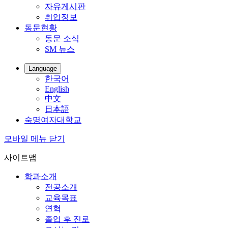
자유게시판
취업정보
동문현황
동문 소식
SM 뉴스
Language
한국어
English
中文
日本語
숙명여자대학교
모바일 메뉴 닫기
사이트맵
학과소개
전공소개
교육목표
연혁
졸업 후 진로