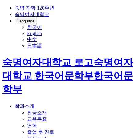
숙명 창학 120주년
숙명여자대학교
Language
한국어
English
中文
日本語
숙명여자대학교 로고
숙명여자
대학교
한국어문학부
한국어문
학부
학과소개
전공소개
교육목표
연혁
졸업 후 진로