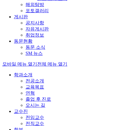
해외탐방
포토갤러리
게시판
공지사항
자유게시판
취업정보
동문현황
동문 소식
SM 뉴스
모바일 메뉴 열기
전체 메뉴 열기
학과소개
전공소개
교육목표
연혁
졸업 후 진로
오시는 길
교수진
전임교수
전직교수
학부