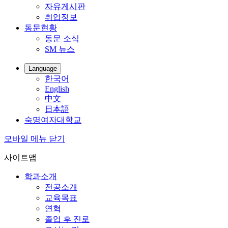
자유게시판
취업정보
동문현황
동문 소식
SM 뉴스
Language
한국어
English
中文
日本語
숙명여자대학교
모바일 메뉴 닫기
사이트맵
학과소개
전공소개
교육목표
연혁
졸업 후 진로