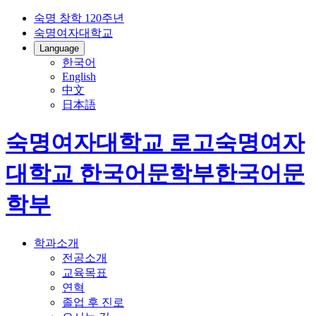
숙명 창학 120주년
숙명여자대학교
Language
한국어
English
中文
日本語
숙명여자대학교 로고
숙명여자
대학교
한국어문학부
한국어문
학부
학과소개
전공소개
교육목표
연혁
졸업 후 진로