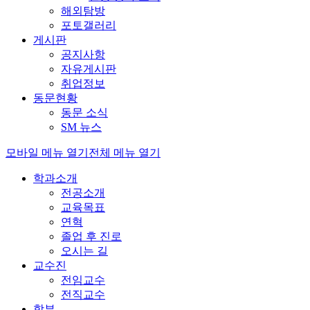
해외탐방
포토갤러리
게시판
공지사항
자유게시판
취업정보
동문현황
동문 소식
SM 뉴스
모바일 메뉴 열기
전체 메뉴 열기
학과소개
전공소개
교육목표
연혁
졸업 후 진로
오시는 길
교수진
전임교수
전직교수
학부