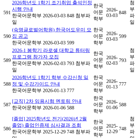
2026학년도 1학기 조기취업 출석인정
첨
한국
시행 안내
부
2026-
어문
591
848
03-03
한국어문학부
2026-03-03
848
첨부파
파
학부
일
일
(숙명글로벌어학원) 한국어도우미 모
한국
2026-
590
집 공고
어문
599
03-03
한국어문학부
2026-03-03
599
학부
2026-1 봄학기 라로셸 대학교 튜터링
첨
한국
프로그램 참가자 모집
부
2026-
어문
589
793
02-03
한국어문학부
2026-02-03
793
첨부파
파
학부
일
일
2026학년도 1학기 학부 수강신청 일
한국
2026-
588
정 및 수강가이드 안내
어문
777
01-13
한국어문학부
2026-01-13
777
학부
한국
[교직] 2차 임용시험 멘토링 안내
2026-
587
어문
588
01-06
한국어문학부
2026-01-06
588
학부
[졸업] 2025학년도 전기(2026년 2월
첨
한국
졸업) 졸업인증제 심사결과 조회
부
2025-
어문
586
748
12-29
한국어문학부
2025-12-29
748
첨부파
파
학부