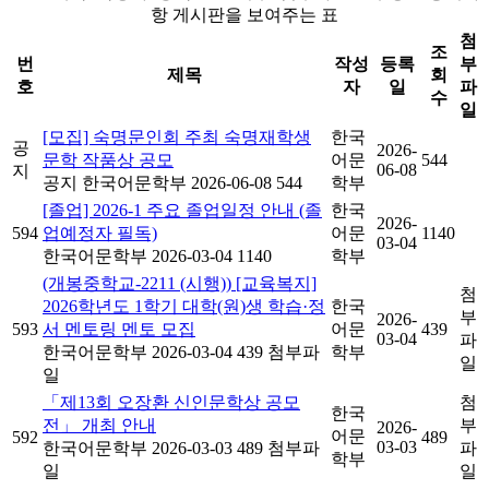
항 게시판을 보여주는 표
첨
조
번
작성
등록
부
제목
회
호
자
일
파
수
일
[모집] 숙명문인회 주최 숙명재학생
한국
공
2026-
문학 작품상 공모
어문
544
06-08
지
공지
한국어문학부
2026-06-08
544
학부
[졸업] 2026-1 주요 졸업일정 안내 (졸
한국
2026-
594
업예정자 필독)
어문
1140
03-04
한국어문학부
2026-03-04
1140
학부
(개봉중학교-2211 (시행)) [교육복지]
첨
2026학년도 1학기 대학(원)생 학습·정
한국
부
2026-
593
서 멘토링 멘토 모집
어문
439
03-04
파
한국어문학부
2026-03-04
439
첨부파
학부
일
일
「제13회 오장환 신인문학상 공모
첨
한국
전」 개최 안내
부
2026-
어문
592
489
03-03
한국어문학부
2026-03-03
489
첨부파
파
학부
일
일