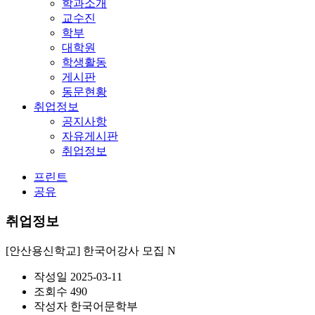
학과소개
교수진
학부
대학원
학생활동
게시판
동문현황
취업정보
공지사항
자유게시판
취업정보
프린트
공유
취업정보
[안산용신학교] 한국어강사 모집
N
작성일
2025-03-11
조회수
490
작성자
한국어문학부