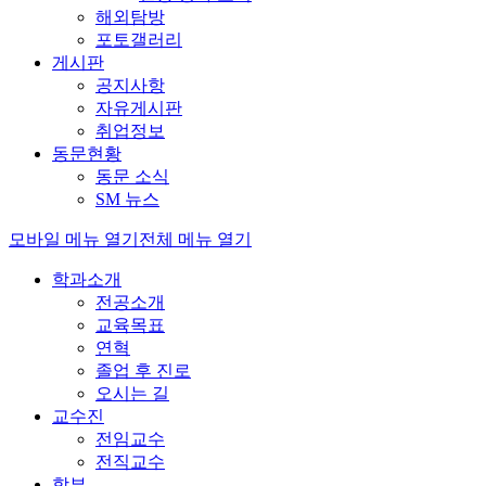
해외탐방
포토갤러리
게시판
공지사항
자유게시판
취업정보
동문현황
동문 소식
SM 뉴스
모바일 메뉴 열기
전체 메뉴 열기
학과소개
전공소개
교육목표
연혁
졸업 후 진로
오시는 길
교수진
전임교수
전직교수
학부