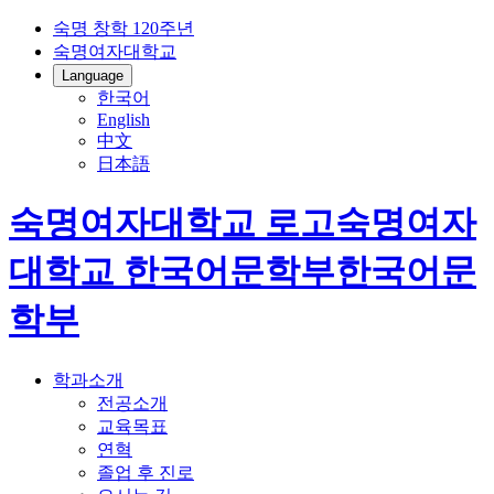
숙명 창학 120주년
숙명여자대학교
Language
한국어
English
中文
日本語
숙명여자대학교 로고
숙명여자
대학교
한국어문학부
한국어문
학부
학과소개
전공소개
교육목표
연혁
졸업 후 진로