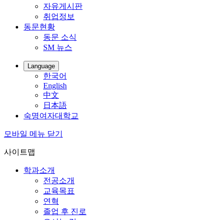
자유게시판
취업정보
동문현황
동문 소식
SM 뉴스
Language
한국어
English
中文
日本語
숙명여자대학교
모바일 메뉴 닫기
사이트맵
학과소개
전공소개
교육목표
연혁
졸업 후 진로