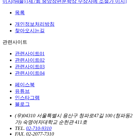
이지(94졸) [제7회 중앙장편문학상 수상자에 소설가 이지]
목록
개인정보처리방침
찾아오시는길
관련사이트
관련사이트01
관련사이트02
관련사이트03
관련사이트04
페이스북
유튜브
인스타그램
블로그
(우)04310 서울특별시 용산구 청파로47길 100 (청파동2
가) 숙명여자대학교 순헌관 411호
TEL.
02-710-9310
FAX. 02-2077-7310