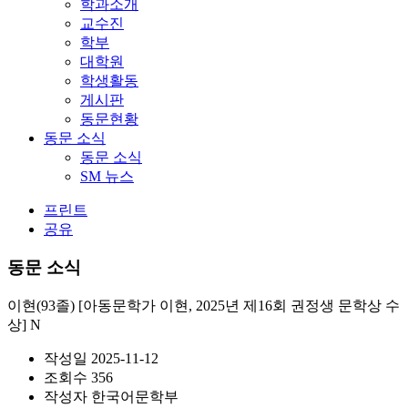
학과소개
교수진
학부
대학원
학생활동
게시판
동문현황
동문 소식
동문 소식
SM 뉴스
프린트
공유
동문 소식
이현(93졸) [아동문학가 이현, 2025년 제16회 권정생 문학상 수
상]
N
작성일
2025-11-12
조회수
356
작성자
한국어문학부