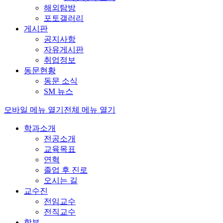
해외탐방
포토갤러리
게시판
공지사항
자유게시판
취업정보
동문현황
동문 소식
SM 뉴스
모바일 메뉴 열기
전체 메뉴 열기
학과소개
전공소개
교육목표
연혁
졸업 후 진로
오시는 길
교수진
전임교수
전직교수
학부