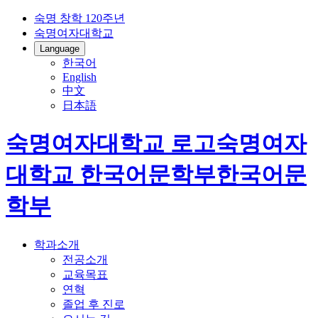
숙명 창학 120주년
숙명여자대학교
Language
한국어
English
中文
日本語
숙명여자대학교 로고
숙명여자
대학교
한국어문학부
한국어문
학부
학과소개
전공소개
교육목표
연혁
졸업 후 진로