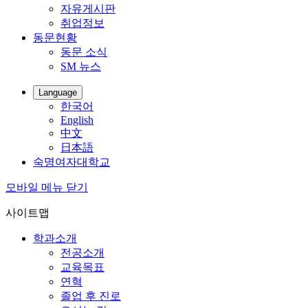
자유게시판
취업정보
동문현황
동문 소식
SM 뉴스
Language
한국어
English
中文
日本語
숙명여자대학교
모바일 메뉴 닫기
사이트맵
학과소개
전공소개
교육목표
연혁
졸업 후 진로