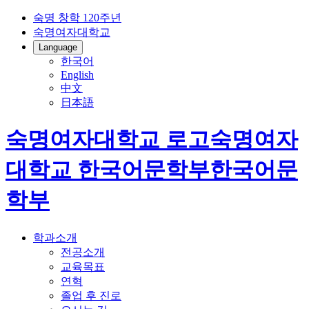
숙명 창학 120주년
숙명여자대학교
Language
한국어
English
中文
日本語
숙명여자대학교 로고
숙명여자
대학교
한국어문학부
한국어문
학부
학과소개
전공소개
교육목표
연혁
졸업 후 진로