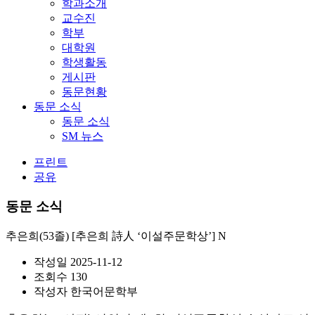
학과소개
교수진
학부
대학원
학생활동
게시판
동문현황
동문 소식
동문 소식
SM 뉴스
프린트
공유
동문 소식
추은희(53졸) [추은희 詩人 ‘이설주문학상’]
N
작성일
2025-11-12
조회수
130
작성자
한국어문학부