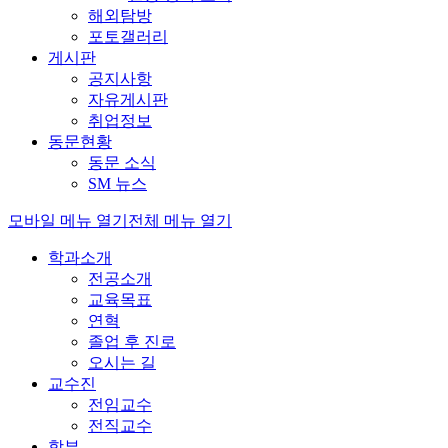
해외탐방
포토갤러리
게시판
공지사항
자유게시판
취업정보
동문현황
동문 소식
SM 뉴스
모바일 메뉴 열기
전체 메뉴 열기
학과소개
전공소개
교육목표
연혁
졸업 후 진로
오시는 길
교수진
전임교수
전직교수
학부