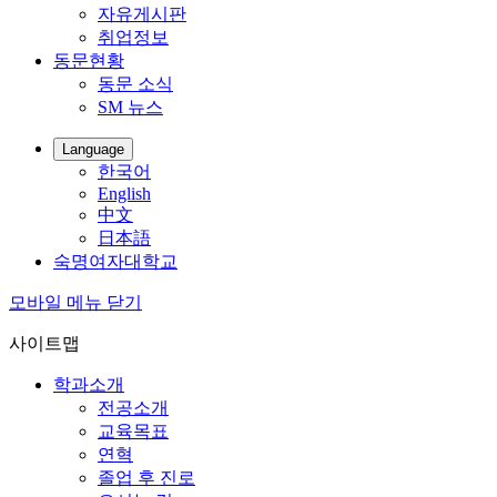
자유게시판
취업정보
동문현황
동문 소식
SM 뉴스
Language
한국어
English
中文
日本語
숙명여자대학교
모바일 메뉴 닫기
사이트맵
학과소개
전공소개
교육목표
연혁
졸업 후 진로